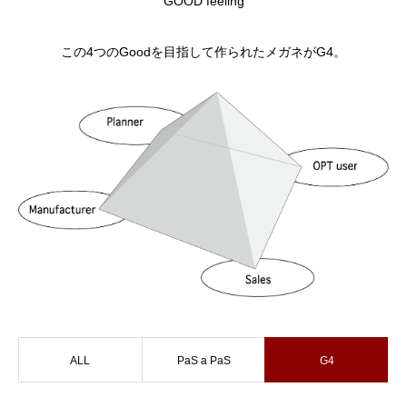
GOOD feeling
この4つのGoodを目指して作られたメガネがG4。
ALL
PaS a PaS
G4