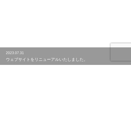
2023.07.31
ウェブサイトをリニューアルいたしました。
お電話はこちら
製品一覧
PaS a PaS
PaS a PaS
model 2542
model 2548
めがね作りへのこだわり