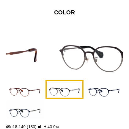
COLOR
49□18-140 (150) ■L.H.40.0㎜