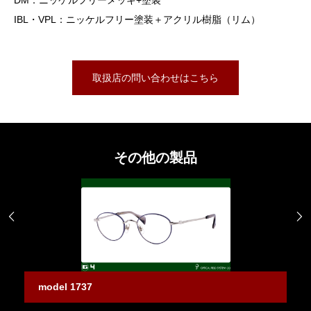
IBL・VPL：ニッケルフリー塗装＋アクリル樹脂（リム）
取扱店の問い合わせはこちら
その他の製品


model 1737
m