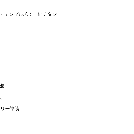
・テンプル芯： 純チタン
塗装
装
フリー塗装