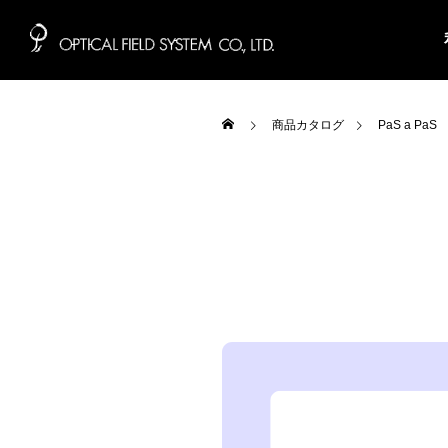
商品カタログ
PaS a PaS